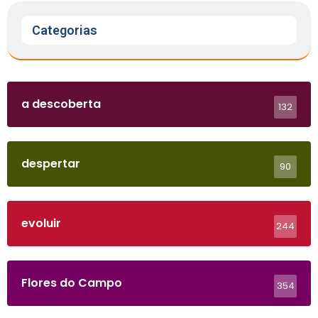
Categorias
a descoberta
132
despertar
90
evoluir
244
Flores do Campo
354