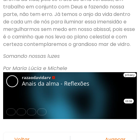
trabalho em conjunto com Deus e fazendo nossa
parte, não tem erro. Já temos o anjo da vida dentro
de cada um de nós para iluminar essa imensidão e
mergulharmos sem medo em nosso abissal, pois esse
é o caminho que nos leva ao plano celestial e com
certeza contemplaremos o grandioso mar de vidro.
Somando nossas luzes
Por Maria Lúcia e Michele
Voltar
Avançar