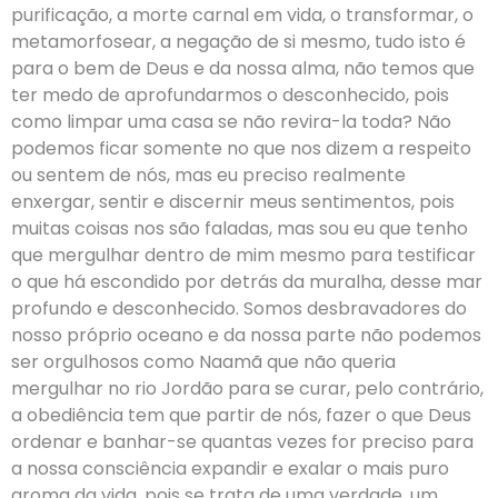
purificação, a morte carnal em vida, o transformar, o
metamorfosear, a negação de si mesmo, tudo isto é
para o bem de Deus e da nossa alma, não temos que
ter medo de aprofundarmos o desconhecido, pois
como limpar uma casa se não revira-la toda? Não
podemos ficar somente no que nos dizem a respeito
ou sentem de nós, mas eu preciso realmente
enxergar, sentir e discernir meus sentimentos, pois
muitas coisas nos são faladas, mas sou eu que tenho
que mergulhar dentro de mim mesmo para testificar
o que há escondido por detrás da muralha, desse mar
profundo e desconhecido. Somos desbravadores do
nosso próprio oceano e da nossa parte não podemos
ser orgulhosos como Naamã que não queria
mergulhar no rio Jordão para se curar, pelo contrário,
a obediência tem que partir de nós, fazer o que Deus
ordenar e banhar-se quantas vezes for preciso para
a nossa consciência expandir e exalar o mais puro
aroma da vida, pois se trata de uma verdade, um