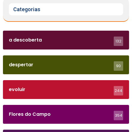
Categorias
a descoberta
132
despertar
90
evoluir
244
Flores do Campo
354