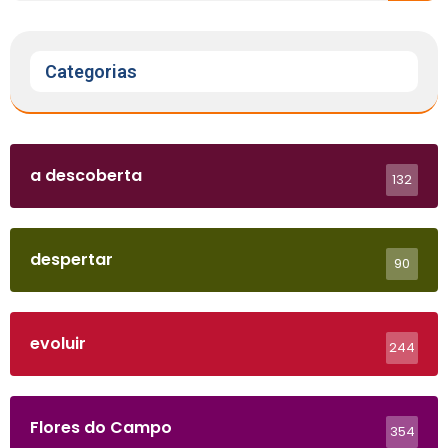
Categorias
a descoberta
132
despertar
90
evoluir
244
Flores do Campo
354