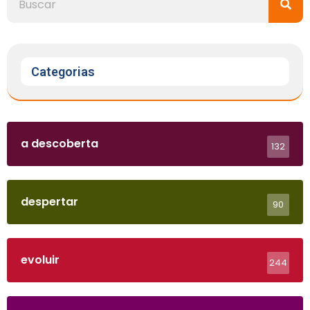
Categorias
a descoberta
132
despertar
90
evoluir
244