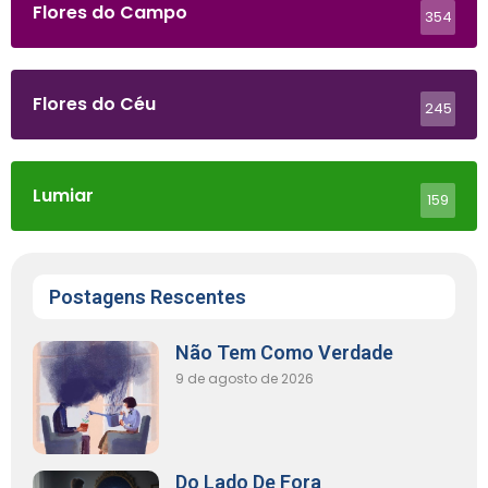
Flores do Campo
354
Flores do Céu
245
Lumiar
159
Postagens Rescentes
Não Tem Como Verdade
9 de agosto de 2026
Do Lado De Fora