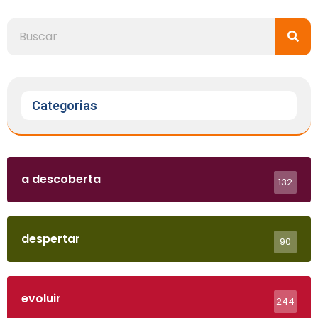
Categorias
a descoberta
132
despertar
90
evoluir
244