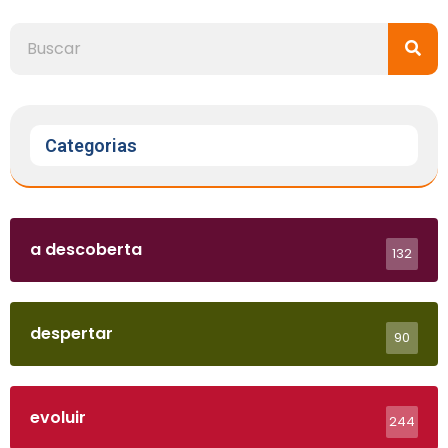
Categorias
a descoberta
132
despertar
90
evoluir
244