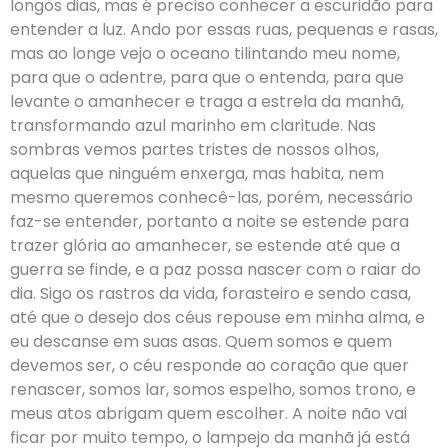
longos dias, mas é preciso conhecer a escuridão para
entender a luz. Ando por essas ruas, pequenas e rasas,
mas ao longe vejo o oceano tilintando meu nome,
para que o adentre, para que o entenda, para que
levante o amanhecer e traga a estrela da manhã,
transformando azul marinho em claritude. Nas
sombras vemos partes tristes de nossos olhos,
aquelas que ninguém enxerga, mas habita, nem
mesmo queremos conhecê-las, porém, necessário
faz-se entender, portanto a noite se estende para
trazer glória ao amanhecer, se estende até que a
guerra se finde, e a paz possa nascer com o raiar do
dia. Sigo os rastros da vida, forasteiro e sendo casa,
até que o desejo dos céus repouse em minha alma, e
eu descanse em suas asas. Quem somos e quem
devemos ser, o céu responde ao coração que quer
renascer, somos lar, somos espelho, somos trono, e
meus atos abrigam quem escolher. A noite não vai
ficar por muito tempo, o lampejo da manhã já está