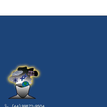
(44) 99872-9504