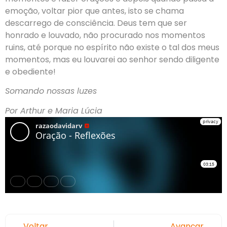
emoção, voltar pior que antes, isto se chama
descarrego de consciência. Deus tem que ser
honrado e louvado, não procurado nos momentos
ruins, até porque no espírito não existe o tal dos meus
momentos, mas eu louvarei ao senhor sendo diligente
e obediente!
Somando nossas luzes
Por Arthur e Maria Lúcia
Voltar
Avançar