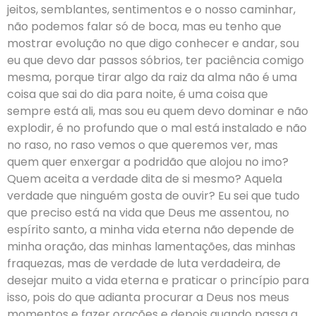
jeitos, semblantes, sentimentos e o nosso caminhar,
não podemos falar só de boca, mas eu tenho que
mostrar evolução no que digo conhecer e andar, sou
eu que devo dar passos sóbrios, ter paciência comigo
mesma, porque tirar algo da raiz da alma não é uma
coisa que sai do dia para noite, é uma coisa que
sempre está ali, mas sou eu quem devo dominar e não
explodir, é no profundo que o mal está instalado e não
no raso, no raso vemos o que queremos ver, mas
quem quer enxergar a podridão que alojou no imo?
Quem aceita a verdade dita de si mesmo? Aquela
verdade que ninguém gosta de ouvir? Eu sei que tudo
que preciso está na vida que Deus me assentou, no
espírito santo, a minha vida eterna não depende de
minha oração, das minhas lamentações, das minhas
fraquezas, mas de verdade de luta verdadeira, de
desejar muito a vida eterna e praticar o princípio para
isso, pois do que adianta procurar a Deus nos meus
momentos e fazer orações e depois quando passa a