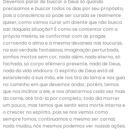
Devemos parar de buscar a Deus só quando
precisamos e buscar todos os dias por seu propósito,
pois a consciência só pode ser curada se realmente
quiser, como vamos curar um doente que não busca
sair daquela situação? É como se contentar com a
própria miséria, se conformar com as pragas
corroendo a alma e a mesma devaneia nas loucuras,
na sua verdade fantasiosa, imaginação perturbada,
sonhos mortos sem cor, nada além, nada eterno, só
fachada, só corpo efêmero presente, nada de Deus,
nada da vida vindoura. O espírito de Deus está ali
estendendo a sua mão, ele nos tira da lama e nos guia
no caminho em que devemos andar, porém, temos
que nos inclinar a ele, e nos afastarmos cada vez mais
da carne, até tirá-la por completo, todo dia morrer
um pouco, mas temos que sentir esta morte interna e
o crescer no espírito, pois se nos vemos como
sempre fomos, continuamos o mesmo ser carnal,
nada mudou, nós mesmos podemos ver nossas ações,