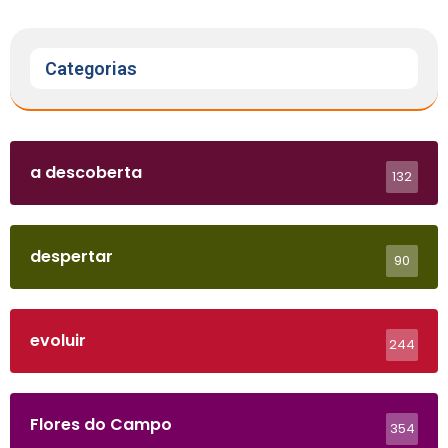
Categorias
a descoberta
132
despertar
90
evoluir
244
Flores do Campo
354