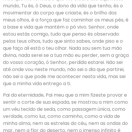
mundo, Tu és, ó Deus, o dono da vida que tenho, és o
movimentar do corpo que criaste, és o brilho dos
meus olhos, é a força que faz caminhar os meus pés, é
a base e vida que mantém o pó vivo. Senhor, onde
estou estás comigo, tudo que penso és observado
pelos teus olhos, tudo que sinto sabes, onde piso e o
que faço ali está o teu olhar. Nada sou sem tua mão
divina, nada serei se a tua mão eu perder, sem a graça
do vosso coração, ó Senhor, perdida estarei. Não sei
até onde vou neste mundo, não sei o dia que partirei,
não sei o que pode me acontecer nesta vida, mas sei
que a minha vida entrego a ti.
Pai da eternidade, Pai meu que a mim fizeste provar e
sentir o corte de sua espada, se mostrou a mim como
um véu tecido de seda, como passagem única, como
verdade, como luz, como caminho, como a vida de
minha alma, nem as estrelas do céu, nem as ondas do
mar, nem a flor do deserto, nem o imenso infinito é