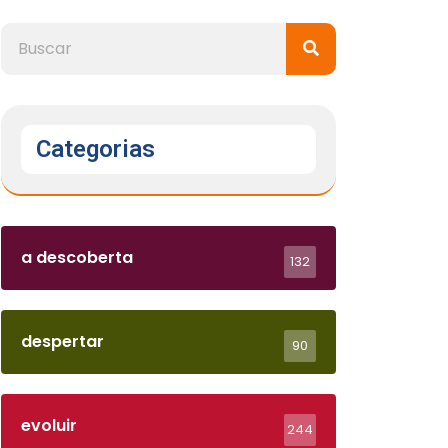
Categorias
a descoberta
132
despertar
90
evoluir
244