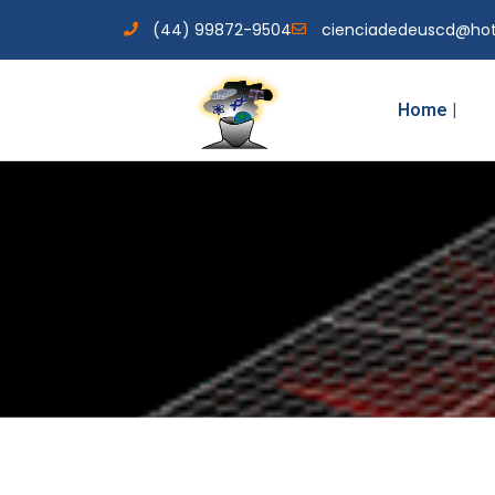
(44) 99872-9504
cienciadedeuscd@ho
Home |