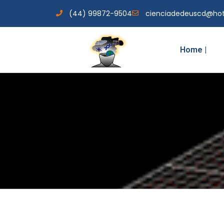
(44) 99872-9504
cienciadedeuscd@ho
Home |