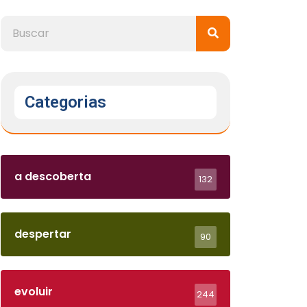
Categorias
a descoberta
132
despertar
90
evoluir
244