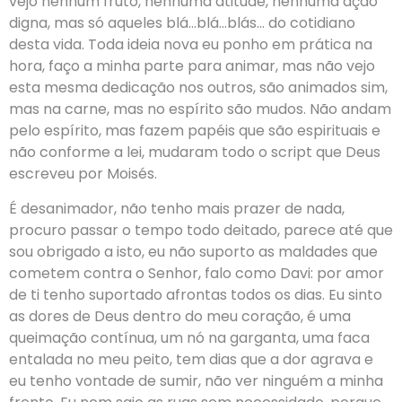
vejo nenhum fruto, nenhuma atitude, nenhuma ação
digna, mas só aqueles blá…blá…blás… do cotidiano
desta vida. Toda ideia nova eu ponho em prática na
hora, faço a minha parte para animar, mas não vejo
esta mesma dedicação nos outros, são animados sim,
mas na carne, mas no espírito são mudos. Não andam
pelo espírito, mas fazem papéis que são espirituais e
não conforme a lei, mudaram todo o script que Deus
escreveu por Moisés.
É desanimador, não tenho mais prazer de nada,
procuro passar o tempo todo deitado, parece até que
sou obrigado a isto, eu não suporto as maldades que
cometem contra o Senhor, falo como Davi: por amor
de ti tenho suportado afrontas todos os dias. Eu sinto
as dores de Deus dentro do meu coração, é uma
queimação contínua, um nó na garganta, uma faca
entalada no meu peito, tem dias que a dor agrava e
eu tenho vontade de sumir, não ver ninguém a minha