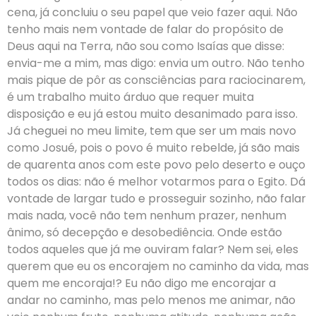
cena, já concluiu o seu papel que veio fazer aqui. Não
tenho mais nem vontade de falar do propósito de
Deus aqui na Terra, não sou como Isaías que disse:
envia-me a mim, mas digo: envia um outro. Não tenho
mais pique de pôr as consciências para raciocinarem,
é um trabalho muito árduo que requer muita
disposição e eu já estou muito desanimado para isso.
Já cheguei no meu limite, tem que ser um mais novo
como Josué, pois o povo é muito rebelde, já são mais
de quarenta anos com este povo pelo deserto e ouço
todos os dias: não é melhor votarmos para o Egito. Dá
vontade de largar tudo e prosseguir sozinho, não falar
mais nada, você não tem nenhum prazer, nenhum
ânimo, só decepção e desobediência. Onde estão
todos aqueles que já me ouviram falar? Nem sei, eles
querem que eu os encorajem no caminho da vida, mas
quem me encoraja!? Eu não digo me encorajar a
andar no caminho, mas pelo menos me animar, não