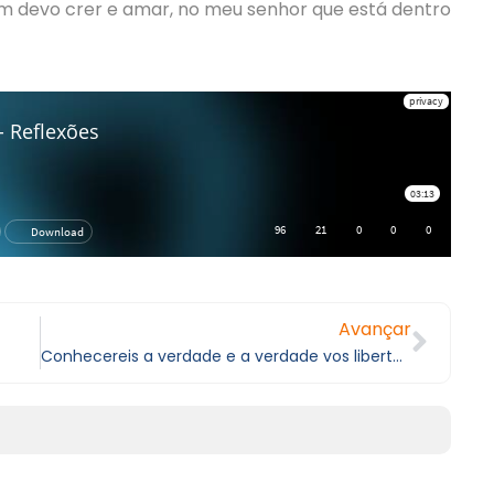
em devo crer e amar, no meu senhor que está dentro
Avançar
Conhecereis a verdade e a verdade vos libertará