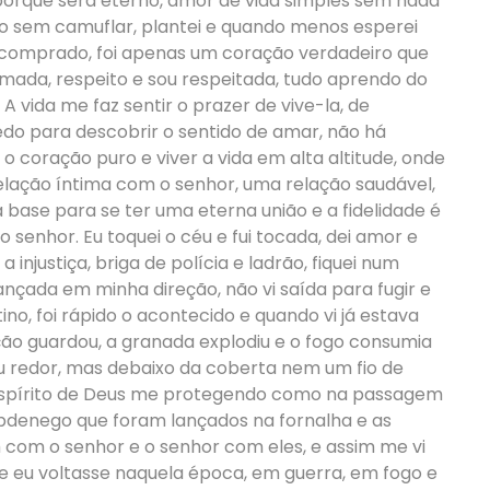
 porque será eterno, amor de vida simples sem nada
o sem camuflar, plantei e quando menos esperei
 comprado, foi apenas um coração verdadeiro que
mada, respeito e sou respeitada, tudo aprendo do
A vida me faz sentir o prazer de vive-la, de
do para descobrir o sentido de amar, não há
o coração puro e viver a vida em alta altitude, onde
relação íntima com o senhor, uma relação saudável,
 base para se ter uma eterna união e a fidelidade é
 senhor. Eu toquei o céu e fui tocada, dei amor e
 injustiça, briga de polícia e ladrão, fiquei num
nçada em minha direção, não vi saída para fugir e
tino, foi rápido o acontecido e quando vi já estava
ão guardou, a granada explodiu e o fogo consumia
eu redor, mas debaixo da coberta nem um fio de
 o espírito de Deus me protegendo como na passagem
Abdenego que foram lançados na fornalha e as
com o senhor e o senhor com eles, e assim me vi
se eu voltasse naquela época, em guerra, em fogo e