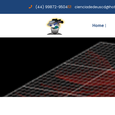
(44) 99872-9504
cienciadedeuscd@ho
Home |