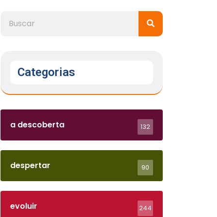
Categorias
a descoberta
132
despertar
90
evoluir
244