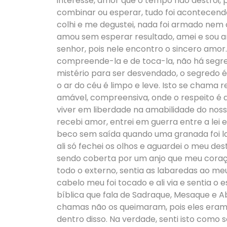
interesse, amor que o tempo não destrói,
combinar ou esperar, tudo foi acontecend
colhi e me degustei, nada foi armado nem
amou sem esperar resultado, amei e sou a
senhor, pois nele encontro o sincero amor. 
compreende-la e de toca-la, não há segre
mistério para ser desvendado, o segredo é 
o ar do céu é limpo e leve. Isto se chama 
amável, compreensiva, onde o respeito é a
viver em liberdade na amabilidade do nosso
recebi amor, entrei em guerra entre a lei e a
beco sem saída quando uma granada foi la
ali só fechei os olhos e aguardei o meu des
sendo coberta por um anjo que meu coraç
todo o externo, sentia as labaredas ao m
cabelo meu foi tocado e ali via e sentia
bíblica que fala de Sadraque, Mesaque e 
chamas não os queimaram, pois eles eram 
dentro disso. Na verdade, senti isto como 