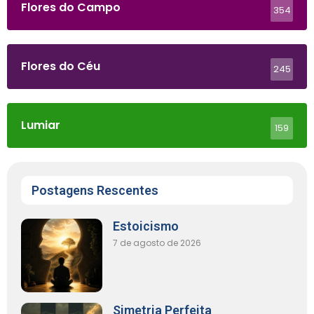
Flores do Campo
354
Flores do Céu
245
Lumiar
159
Postagens Rescentes
Estoicismo
7 de agosto de 2026
Simetria Perfeita