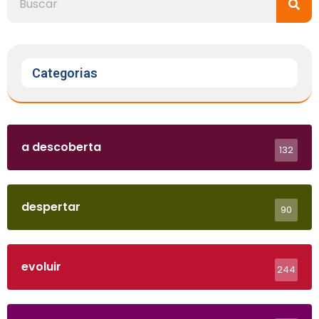
Categorias
a descoberta
132
despertar
90
evoluir
244