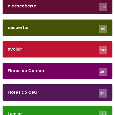
a descoberta
132
despertar
90
evoluir
244
Flores do Campo
354
Flores do Céu
245
Lumiar
159