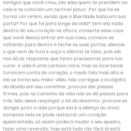
inimigos que você criou, são eles quem te prendem na
cela e te colocam um terrível pavor. Por que foi se
tornar um refém, sendo que a liberdade batia em sua
porta? Por que foi para longe da vida? Sem ela nada
dentro do seu coração se aflora, conserte esse caos
que você deixou entrar em sua casa, comece se
voltando para dentro e feche as suas portas, silencie
o que vem de fora e ouça o silêncio te falar, pois ele
nos dá as respostas que tanto precisamos para nos
curar. A vida é uma certeza clara, mas as incertezas
tomaram conta do coração, o medo fala mais alto e
ele se torna seu maior vilão, não carregue a incógnita
da dúvida em seu caminhar, procure dar passos
firmes, pois no caminho da vida não se dá passos para
trás. Não deixe respingar o fel do desamor, procure se
abrigar junto a vida porque ela é a aliança do amor,
somente nela se pode restaurar um coração
quebrantado, só assim poderá mudar o seu quadro,
fazer uma reversão, hoje está tudo tão fácil, já está