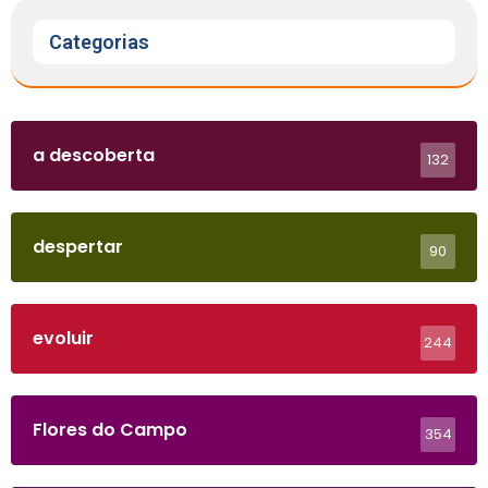
Categorias
a descoberta
132
despertar
90
evoluir
244
Flores do Campo
354