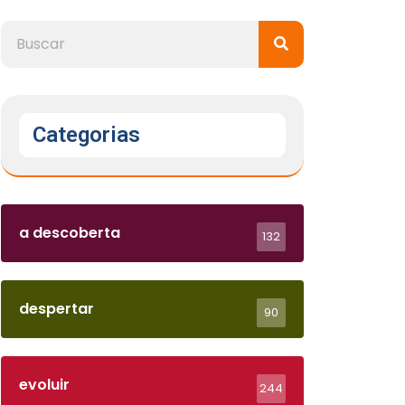
Categorias
a descoberta
132
despertar
90
evoluir
244