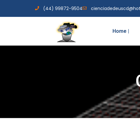
(44) 99872-9504
cienciadedeuscd@ho
Home |