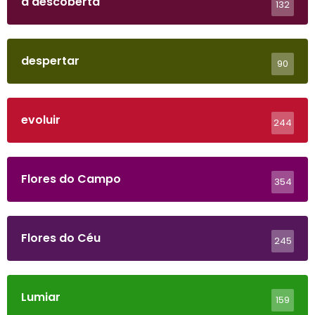
a descoberta
132
despertar
90
evoluir
244
Flores do Campo
354
Flores do Céu
245
Lumiar
159