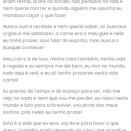
eram festas, ia até no bordel, não pensava na vida e
nem queria morrer e quando alguém me opunha eu
mandava caçar o que fazer
Nunca ouvi a verdade e nem queria saber, só buscava
orgias e me satisfazer, a carne era o meu guia e nela
eu tinha prazer, ouvi falar do espírito, mas nunca o
busquei conhecer
Meu carro é de luxo, minha casa também, minha vida
é regada e eu sempre me dei bem, eu vivo no mundo,
tudo aqui é real, e eu só tenho prazeres nesta vida
carnal
Eu preciso do tempo e do espaço para ser, não me
vejo no nada e nem que vou me perder, eu nasci neste
mundo e luto para sobreviver, vou atrás dos meus
sonhos, pois neles eu tenho prazer
Esta é a vida que eu levo, sou livre para fazer o que
quero, trabalho e não dependo do clero, me mando e