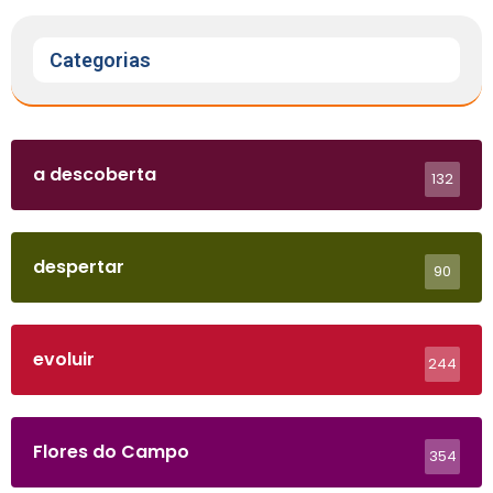
Categorias
a descoberta
132
despertar
90
evoluir
244
Flores do Campo
354