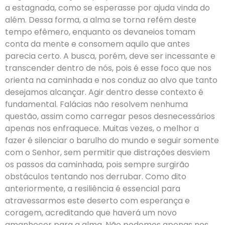
a estagnada, como se esperasse por ajuda vinda do
além. Dessa forma, a alma se torna refém deste
tempo efêmero, enquanto os devaneios tomam
conta da mente e consomem aquilo que antes
parecia certo. A busca, porém, deve ser incessante e
transcender dentro de nós, pois é esse foco que nos
orienta na caminhada e nos conduz ao alvo que tanto
desejamos alcançar. Agir dentro desse contexto é
fundamental. Falácias não resolvem nenhuma
questão, assim como carregar pesos desnecessários
apenas nos enfraquece. Muitas vezes, o melhor a
fazer é silenciar o barulho do mundo e seguir somente
com o Senhor, sem permitir que distrações desviem
os passos da caminhada, pois sempre surgirão
obstáculos tentando nos derrubar. Como dito
anteriormente, a resiliência é essencial para
atravessarmos este deserto com esperança e
coragem, acreditando que haverá um novo
amanhecer para a alma. Não podemos apenas nos