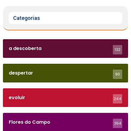
Categorias
a descoberta
132
despertar
90
evoluir
244
Flores do Campo
354