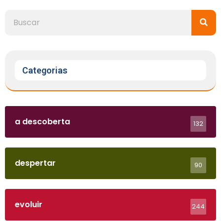
Categorias
a descoberta
132
despertar
90
evoluir
244