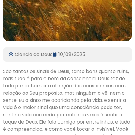
Ciencia de Deus
10/08/2025
São tantos os sinais de Deus, tanto bons quanto ruins,
mas tudo é para o bem da consciência. Deus faz de
tudo para chamar a atenção das consciências com
relação ao Seu propósito, mas ninguém o vê, nem o
sente. Eu o sinto me acariciando pela vida, e sentir a
vida é o maior sinal que uma consciência pode ter,
sentir a vida correndo por entre as veias é sentir o
toque de Deus, Ele fala comigo por entrelinhas, e tudo
é compreendido, é como você tocar o invisível. Você