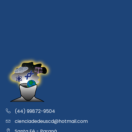
(44) 99872-9504
cienciadedeuscd@hotmail.com
Santa Fé - Paraná