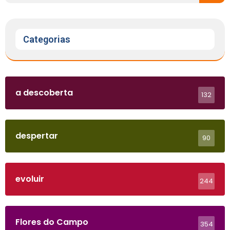
Categorias
a descoberta
132
despertar
90
evoluir
244
Flores do Campo
354