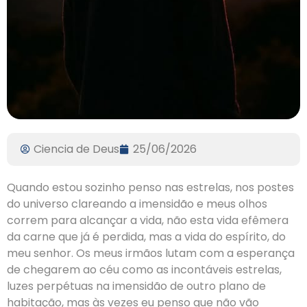
Ciencia de Deus
25/06/2026
Quando estou sozinho penso nas estrelas, nos postes
do universo clareando a imensidão e meus olhos
correm para alcançar a vida, não esta vida efêmera
da carne que já é perdida, mas a vida do espírito, do
meu senhor. Os meus irmãos lutam com a esperança
de chegarem ao céu como as incontáveis estrelas,
luzes perpétuas na imensidão de outro plano de
habitação, mas às vezes eu penso que não vão