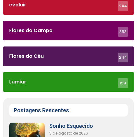
evoluir
244
Flores do Campo
353
Flores do Céu
244
Lumiar
159
Postagens Rescentes
Sonho Esquecido
5 de agosto de 2026