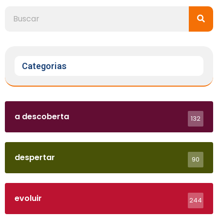
Categorias
a descoberta
132
despertar
90
evoluir
244