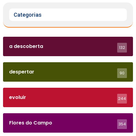
Categorias
a descoberta
132
despertar
90
evoluir
244
Flores do Campo
354