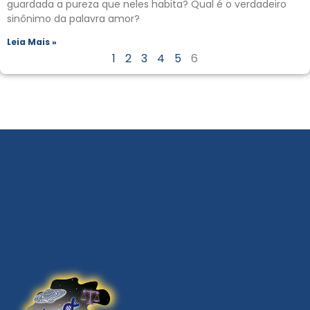
guardada a pureza que neles habita? Qual é o verdadeiro
sinônimo da palavra amor?
Leia Mais »
1
2
3
4
5
6