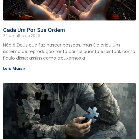
Cada Um Por Sua Ordem
24 de julho de 2026
Não é Deus que faz nascer pessoas, mas Ele criou um
sistema de reprodução tanto carnal quanto espiritual, como
Paulo disse: assim como trouxemos a
Leia Mais »