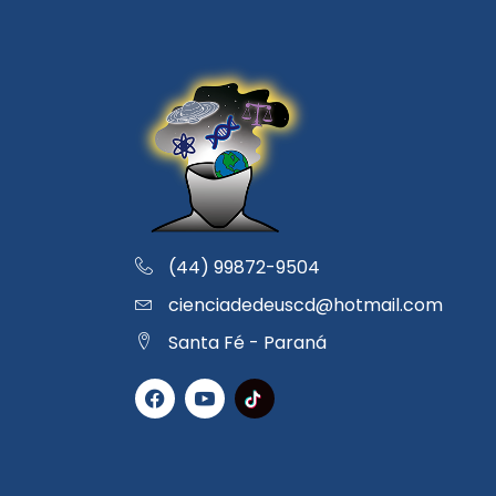
(44) 99872-9504
cienciadedeuscd@hotmail.com
Santa Fé - Paraná