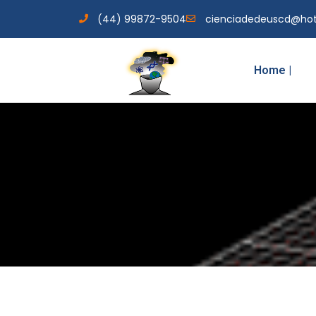
(44) 99872-9504
cienciadedeuscd@ho
Home |