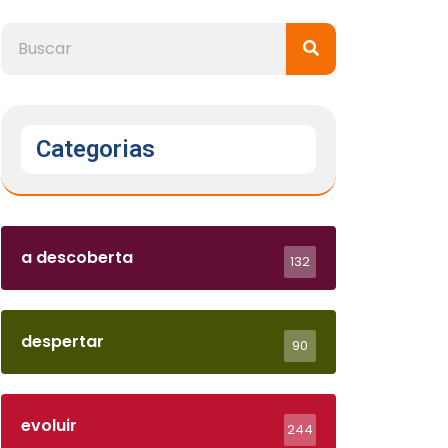
Categorias
a descoberta
132
despertar
90
evoluir
244