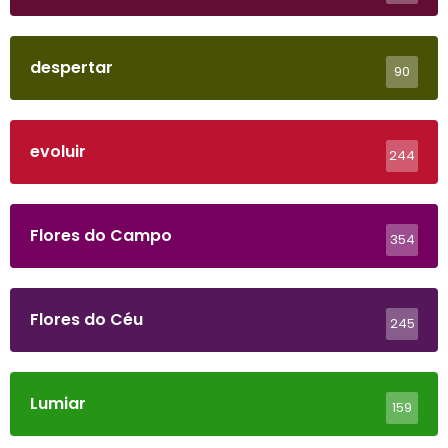
despertar
90
evoluir
244
Flores do Campo
354
Flores do Céu
245
Lumiar
159