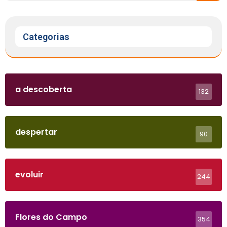
Categorias
a descoberta
132
despertar
90
evoluir
244
Flores do Campo
354