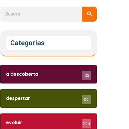
Categorias
a descoberta
132
despertar
90
evoluir
244