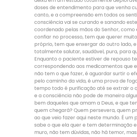
deixa em um estado totalmente deploráve
doses de entendimento para que venha cur
canto, e a compreensão em todos os senti
consciência vai se curando e sanando este
coordenado pelas mãos do Senhor, como est
confiar no processo, tem que querer muito 
próprio, tem que enxergar do outro lado,
totalmente salutar, saudável, pura, para q
Enquanto o paciente estiver de repouso tem
correspondendo aos medicamentos que e
não tem o que fazer, é aguardar surtir o ef
pelo caminho da vida, é uma prova de fogo
tempo todo é purificação até se extrair o 
e a consciência não pode de maneira alg
bem daqueles que amam a Deus, e que tem 
quem chegará? Quem persevera, quem prat
ao que veio fazer aqui neste mundo. É um
sabe o que ela quer e tem determinação em
muro, não tem dúvidas, não há temor, mas