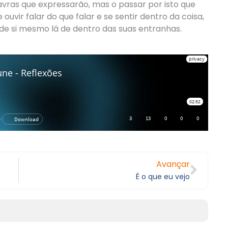
avras que expressarão, mas o passar por isto que
uvir falar do que falar e se sentir dentro da coisa,
de si mesmo lá de dentro das suas entranhas.
Avançar
É o que eu vejo