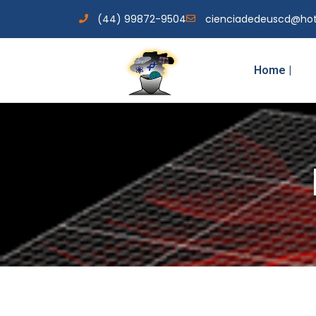
(44) 99872-9504
cienciadedeuscd@ho
Home |