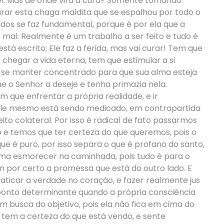
l. Mas de onde virá a cura? Somente tomando
ar esta chaga maldita que se espalhou por todo o
dos se faz fundamental, porque é por ela que a
 mal. Realmente é um trabalho a ser feito e tudo é
á escrito; Ele faz a ferida, mas vai curar! Tem que
chegar a vida eterna, tem que estimular a si
 e se manter concentrado para que sua alma esteja
ue o Senhor a deseje e tenha primazia nela.
 que enfrentar a própria realidade, e ir
le mesmo está sendo medicado, em contrapartida
eito colateral. Por isso é radical de fato passarmos
 e temos que ter certeza do que queremos, pois o
que é puro, por isso separa o que é profano do santo,
uma esmorecer na caminhada, pois tudo é para o
por certo a promessa que está do outro lado. E
icar a verdade no coração, e fazer realmente jus
 ponto determinante quando a própria consciência
 busca do objetivo, pois ela não fica em cima do
 tem a certeza do que está vendo, e sente