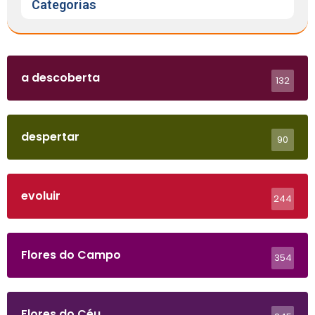
Categorias
a descoberta
132
despertar
90
evoluir
244
Flores do Campo
354
Flores do Céu