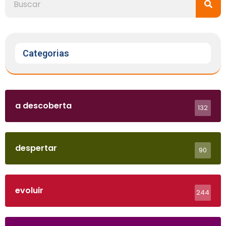
Categorias
a descoberta
132
despertar
90
evoluir
244