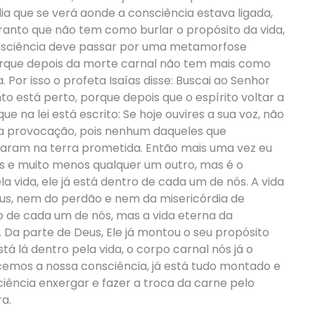
dia que se verá aonde a consciência estava ligada,
aranto que não tem como burlar o propósito da vida,
 consciência deve passar por uma metamorfose
porque depois da morte carnal não tem mais como
a. Por isso o profeta Isaías disse: Buscai ao Senhor
o está perto, porque depois que o espírito voltar a
e na lei está escrito: Se hoje ouvires a sua voz, não
a provocação, pois nenhum daqueles que
raram na terra prometida. Então mais uma vez eu
us e muito menos qualquer um outro, mas é o
la vida, ele já está dentro de cada um de nós. A vida
us, nem do perdão e nem da misericórdia de
o de cada um de nós, mas a vida eterna da
Da parte de Deus, Ele já montou o seu propósito
stá lá dentro pela vida, o corpo carnal nós já o
cemos a nossa consciência, já está tudo montado e
ência enxergar e fazer a troca da carne pelo
ra.