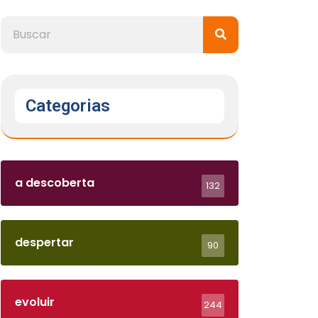
Categorias
a descoberta
132
despertar
90
evoluir
244