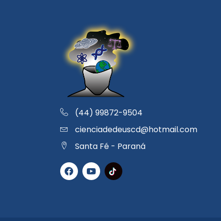
(44) 99872-9504
cienciadedeuscd@hotmail.com
Santa Fé - Paraná