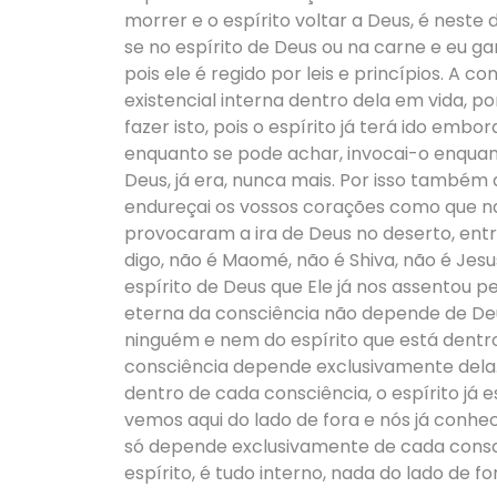
morrer e o espírito voltar a Deus, é neste 
se no espírito de Deus ou na carne e eu g
pois ele é regido por leis e princípios. A
existencial interna dentro dela em vida, 
fazer isto, pois o espírito já terá ido embor
enquanto se pode achar, invocai-o enquant
Deus, já era, nunca mais. Por isso também qu
endureçai os vossos corações como que n
provocaram a ira de Deus no deserto, ent
digo, não é Maomé, não é Shiva, não é Jes
espírito de Deus que Ele já nos assentou pe
eterna da consciência não depende de De
ninguém e nem do espírito que está dentr
consciência depende exclusivamente dela. 
dentro de cada consciência, o espírito já e
vemos aqui do lado de fora e nós já conhe
só depende exclusivamente de cada consci
espírito, é tudo interno, nada do lado de fo