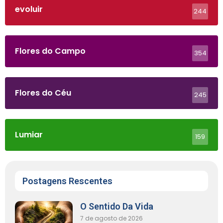
evoluir
244
Flores do Campo
354
Flores do Céu
245
Lumiar
159
Postagens Rescentes
O Sentido Da Vida
7 de agosto de 2026