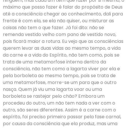
ninguém, mas cada um tem que fazer por si mesmo, o
máximo que posso fazer é falar do propósito de Deus
até a consciência chegar ao conhecimento, dali para
frente é com ela, se ela não quiser, ou misturar as
coisas não tem o que fazer. Já foi dito: não se
remenda vestido velho com pano de vestido novo,
pois ficará maior a rotura. Eu vejo que as consciências
querem levar as duas vidas ao mesmo tempo, a vida
da carne e a vida do Espírito, não tem como, pois se
trata de uma metamorfose interna dentro da
consciência, não tem como a lagarta viver por ela e
pela borboleta ao mesmo tempo, pois se trata de
uma metamorfose, morre-se um para que o outro
nasça. Quem já viu uma lagarta voar ou uma
borboleta se rastejar pelo chão? Embora um
procedeu do outro, um não tem nada a ver com o
outro, são seres diferentes. Assim é a carne com o
espírito, foi preciso primeiro passar pela fase carnal,
por causa da consciência que ela produz, mas uma