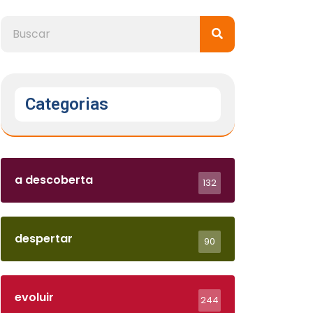
Categorias
a descoberta
132
despertar
90
evoluir
244