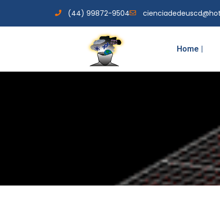
(44) 99872-9504
cienciadedeuscd@ho
Home |