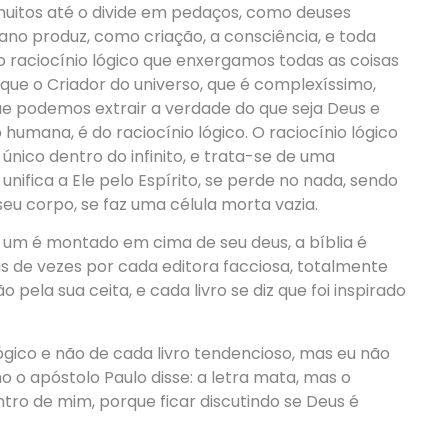
muitos até o divide em pedaços, como deuses
no produz, como criação, a consciência, e toda
o raciocínio lógico que enxergamos todas as coisas
ue o Criador do universo, que é complexíssimo,
que podemos extrair a verdade do que seja Deus e
o humana, é do raciocínio lógico. O raciocínio lógico
único dentro do infinito, e trata-se de uma
 unifica a Ele pelo Espírito, se perde no nada, sendo
eu corpo, se faz uma célula morta vazia.
a um é montado em cima de seu deus, a bíblia é
s de vezes por cada editora facciosa, totalmente
pela sua ceita, e cada livro se diz que foi inspirado
lógico e não de cada livro tendencioso, mas eu não
o o apóstolo Paulo disse: a letra mata, mas o
dentro de mim, porque ficar discutindo se Deus é