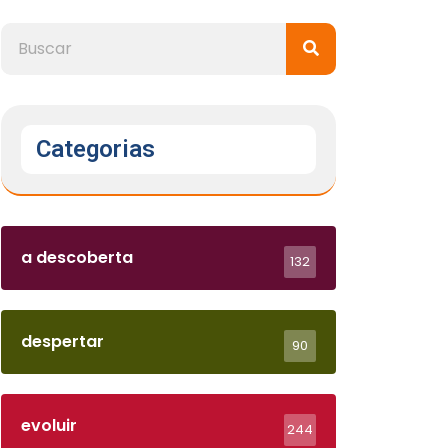
Categorias
a descoberta
132
despertar
90
evoluir
244