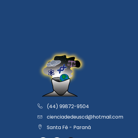
(44) 99872-9504
cienciadedeuscd@hotmail.com
Santa Fé - Paraná