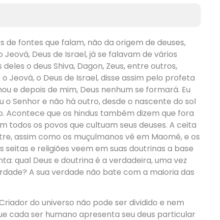
 de fontes que falam, não da origem de deuses,
 Jeová, Deus de Israel, já se falavam de vários
 deles o deus Shiva, Dagon, Zeus, entre outros,
o Jeová, o Deus de Israel, disse assim pelo profeta
mou e depois de mim, Deus nenhum se formará. Eu
u o Senhor e não há outro, desde o nascente do sol
ro. Acontece que os hindus também dizem que fora
m todos os povos que cultuam seus deuses. A ceita
tre, assim como os muçulmanos vê em Maomé, e os
as seitas e religiões veem em suas doutrinas a base
a: qual Deus e doutrina é a verdadeira, uma vez
erdade? A sua verdade não bate com a maioria das
Criador do universo não pode ser dividido e nem
que cada ser humano apresenta seu deus particular