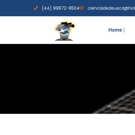
(44) 99872-9504
cienciadedeuscd@ho
Home |