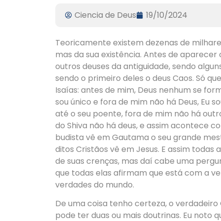
Ciencia de Deus
19/10/2024
Teoricamente existem dezenas de milhares
mas da sua existência. Antes de aparecer o
outros deuses da antiguidade, sendo alguns
sendo o primeiro deles o deus Caos. Só que 
Isaías: antes de mim, Deus nenhum se for
sou único e fora de mim não há Deus, Eu so
até o seu poente, fora de mim não há out
do Shiva não há deus, e assim acontece co
budista vê em Gautama o seu grande mes
ditos Cristãos vê em Jesus. E assim todas 
de suas crenças, mas daí cabe uma pergunt
que todas elas afirmam que está com a v
verdades do mundo.
De uma coisa tenho certeza, o verdadeiro 
pode ter duas ou mais doutrinas. Eu noto 