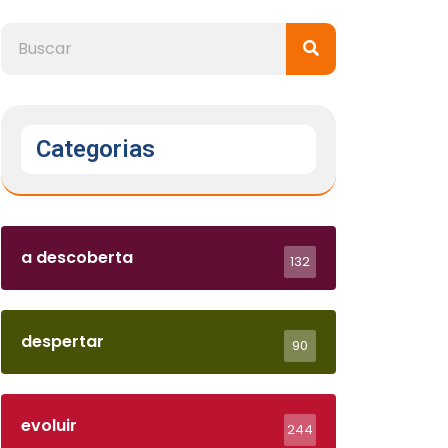
Categorias
a descoberta
132
despertar
90
evoluir
244