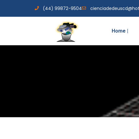
(44) 99872-9504
cienciadedeuscd@ho
Home |