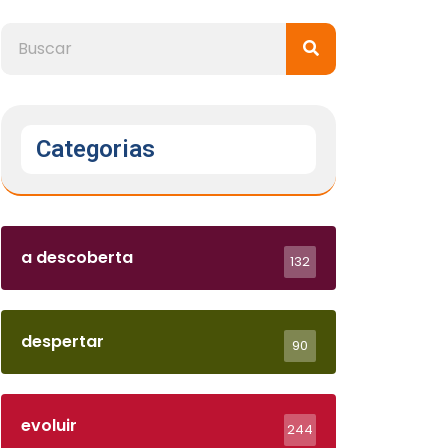
Categorias
a descoberta
132
despertar
90
evoluir
244