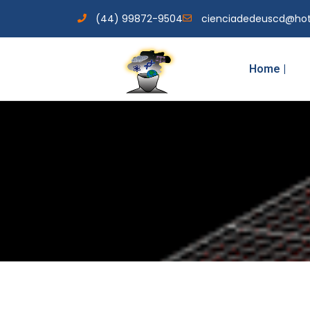
(44) 99872-9504
cienciadedeuscd@ho
Home |