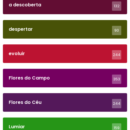
a descoberta
132
despertar
90
evoluir
244
Flores do Campo
353
Flores do Céu
244
Lumiar
159