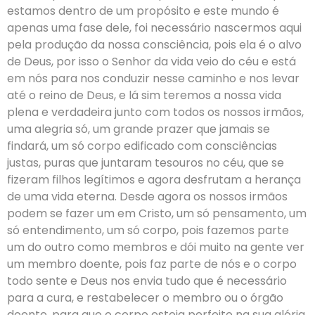
estamos dentro de um propósito e este mundo é
apenas uma fase dele, foi necessário nascermos aqui
pela produção da nossa consciência, pois ela é o alvo
de Deus, por isso o Senhor da vida veio do céu e está
em nós para nos conduzir nesse caminho e nos levar
até o reino de Deus, e lá sim teremos a nossa vida
plena e verdadeira junto com todos os nossos irmãos,
uma alegria só, um grande prazer que jamais se
findará, um só corpo edificado com consciências
justas, puras que juntaram tesouros no céu, que se
fizeram filhos legítimos e agora desfrutam a herança
de uma vida eterna. Desde agora os nossos irmãos
podem se fazer um em Cristo, um só pensamento, um
só entendimento, um só corpo, pois fazemos parte
um do outro como membros e dói muito na gente ver
um membro doente, pois faz parte de nós e o corpo
todo sente e Deus nos envia tudo que é necessário
para a cura, e restabelecer o membro ou o órgão
doente, para que o corpo esteja perfeito na sua glória.