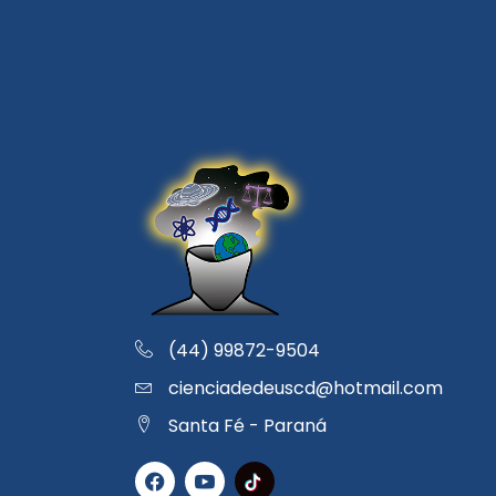
(44) 99872-9504
cienciadedeuscd@hotmail.com
Santa Fé - Paraná