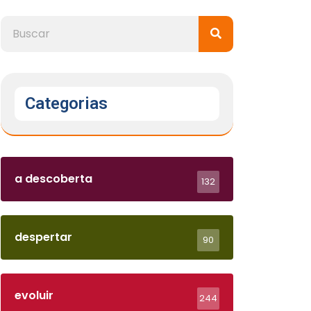
Categorias
a descoberta
132
despertar
90
evoluir
244