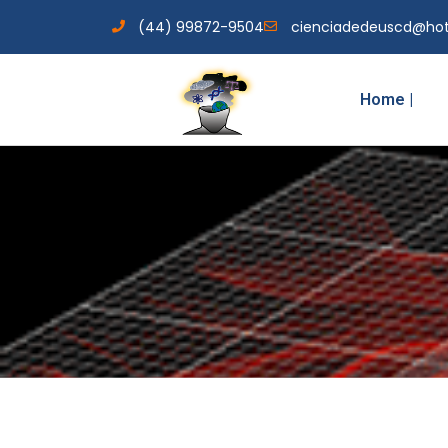
(44) 99872-9504
cienciadedeuscd@ho
Home |