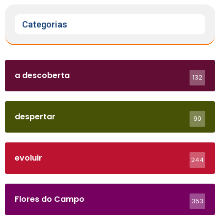
Categorias
a descoberta
132
despertar
90
evoluir
244
Flores do Campo
353