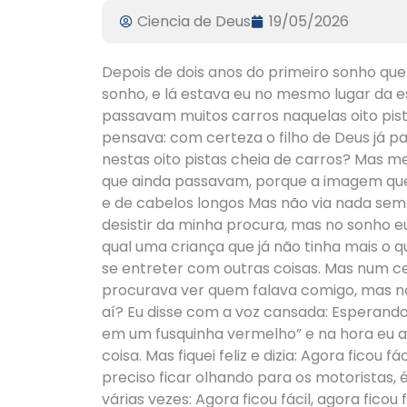
Ciencia de Deus
19/05/2026
Depois de dois anos do primeiro sonho que
sonho, e lá estava eu no mesmo lugar da e
passavam muitos carros naquelas oito pist
pensava: com certeza o filho de Deus já pa
nestas oito pistas cheia de carros? Mas m
que ainda passavam, porque a imagem que 
e de cabelos longos Mas não via nada sem
desistir da minha procura, mas no sonho eu
qual uma criança que já não tinha mais o
se entreter com outras coisas. Mas num c
procurava ver quem falava comigo, mas nã
aí? Eu disse com a voz cansada: Esperando
em um fusquinha vermelho” e na hora eu 
coisa. Mas fiquei feliz e dizia: Agora ficou
preciso ficar olhando para os motoristas, 
várias vezes: Agora ficou fácil, agora ficou f