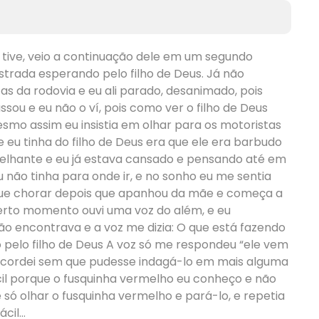
 tive, veio a continuação dele em um segundo
strada esperando pelo filho de Deus. Já não
as da rodovia e eu ali parado, desanimado, pois
ssou e eu não o ví, pois como ver o filho de Deus
esmo assim eu insistia em olhar para os motoristas
eu tinha do filho de Deus era que ele era barbudo
elhante e eu já estava cansado e pensando até em
 não tinha para onde ir, e no sonho eu me sentia
 que chorar depois que apanhou da mãe e começa a
erto momento ouvi uma voz do além, e eu
o encontrava e a voz me dizia: O que está fazendo
 pelo filho de Deus A voz só me respondeu “ele vem
acordei sem que pudesse indagá-lo em mais alguma
 fácil porque o fusquinha vermelho eu conheço e não
é só olhar o fusquinha vermelho e pará-lo, e repetia
ácil…