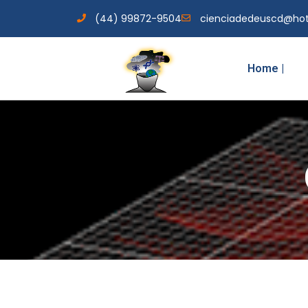
(44) 99872-9504
cienciadedeuscd@ho
Home |