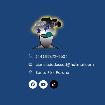
(44) 99872-9504
cienciadedeuscd@hotmail.com
Santa Fé - Paraná