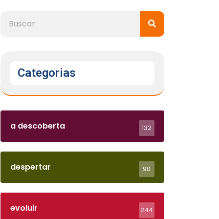
Categorias
a descoberta
132
despertar
90
evoluir
244