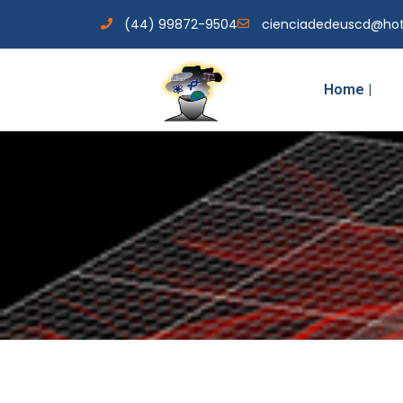
(44) 99872-9504
cienciadedeuscd@ho
Home |