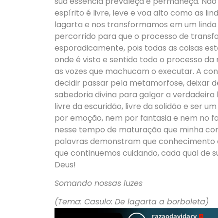
sua essência prevaleça e permaneça. Não
espírito é livre, leve e voa alto como as l
lagarta e nos transformamos em um linda 
percorrido para que o processo de transf
esporadicamente, pois todas as coisas es
onde é visto e sentido todo o processo da m
as vozes que machucam o executar. A con
decidir passar pela metamorfose, deixar d
sabedoria divina para galgar a verdadeira l
livre da escuridão, livre da solidão e ser 
por emoção, nem por fantasia e nem no fa
nesse tempo de maturação que minha cons
palavras demonstram que conhecimento e 
que continuemos cuidando, cada qual de s
Deus!
Somando nossas luzes
(Tema: Casulo: De lagarta a borboleta)