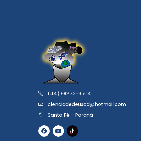
(44) 99872-9504
cienciadedeuscd@hotmail.com
Santa Fé - Paraná