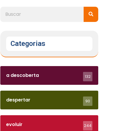
Categorias
a descoberta
132
despertar
90
evoluir
244