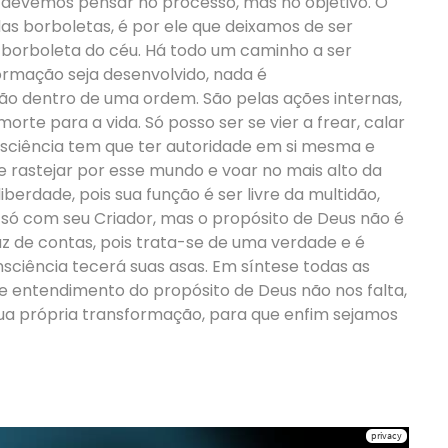
 devemos pensar no processo, mas no objetivo. O
indas borboletas, é por ele que deixamos de ser
borboleta do céu. Há todo um caminho a ser
ormação seja desenvolvido, nada é
tão dentro de uma ordem. São pelas ações internas,
orte para a vida. Só posso ser se vier a frear, calar
sciência tem que ter autoridade em si mesma e
e rastejar por esse mundo e voar no mais alto da
iberdade, pois sua função é ser livre da multidão,
um só com seu Criador, mas o propósito de Deus não é
z de contas, pois trata-se de uma verdade e é
ciência tecerá suas asas. Em síntese todas as
entendimento do propósito de Deus não nos falta,
ua própria transformação, para que enfim sejamos