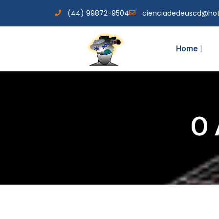
(44) 99872-9504
cienciadedeuscd@ho
Home |
O 