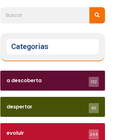
Categorias
a descoberta
132
despertar
90
evoluir
244