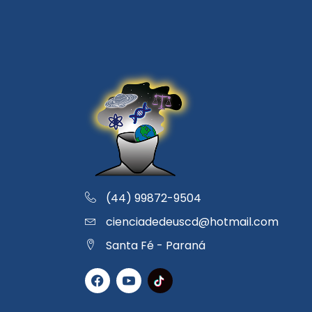
(44) 99872-9504
cienciadedeuscd@hotmail.com
Santa Fé - Paraná