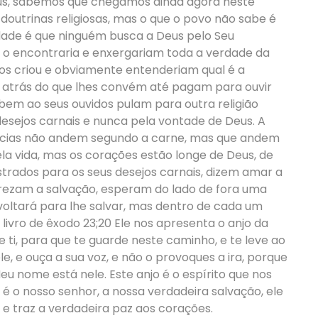
us, sabemos que chegamos ainda agora neste
utrinas religiosas, mas o que o povo não sabe é
dade é que ninguém busca a Deus pelo Seu
 o encontraria e enxergariam toda a verdade da
nos criou e obviamente entenderiam qual é a
i atrás do que lhes convém até pagam para ouvir
em ao seus ouvidos pulam para outra religião
esejos carnais e nunca pela vontade de Deus. A
ncias não andem segundo a carne, mas que andem
ela vida, mas os corações estão longe de Deus, de
trados para os seus desejos carnais, dizem amar a
rezam a salvação, esperam do lado de fora uma
oltará para lhe salvar, mas dentro de cada um
 livro de êxodo 23;20 Ele nos apresenta o anjo da
de ti, para que te guarde neste caminho, e te leve ao
e, e ouça a sua voz, e não o provoques a ira, porque
u nome está nele. Este anjo é o espírito que nos
e é o nosso senhor, a nossa verdadeira salvação, ele
as e traz a verdadeira paz aos corações.