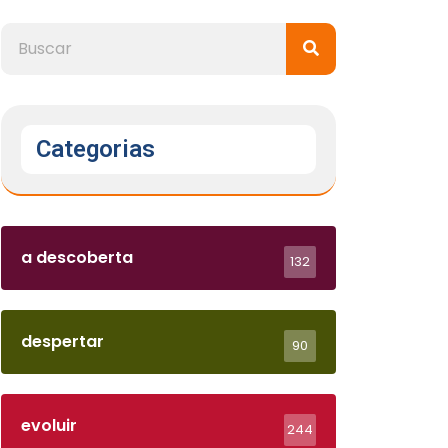
Categorias
a descoberta
132
despertar
90
evoluir
244