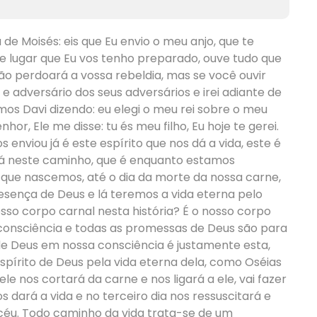
de Moisés: eis que Eu envio o meu anjo, que te
e lugar que Eu vos tenho preparado, ouve tudo que
 não perdoará a vossa rebeldia, mas se você ouvir
s e adversário dos seus adversários e irei adiante de
os Davi dizendo: eu elegi o meu rei sobre o meu
hor, Ele me disse: tu és meu filho, Eu hoje te gerei.
enviou já é este espírito que nos dá a vida, este é
ará neste caminho, que é enquanto estamos
que nascemos, até o dia da morte da nossa carne,
resença de Deus e lá teremos a vida eterna pelo
sso corpo carnal nesta história? É o nosso corpo
 consciência e todas as promessas de Deus são para
de Deus em nossa consciência é justamente esta,
espírito de Deus pela vida eterna dela, como Oséias
le nos cortará da carne e nos ligará a ele, vai fazer
os dará a vida e no terceiro dia nos ressuscitará e
céu. Todo caminho da vida trata-se de um