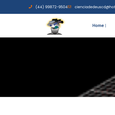
(44) 99872-9504
cienciadedeuscd@ho
Home |