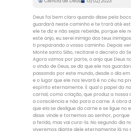
Ciencia de Deus
13/02/2023
Deus foi bem claro quando disse pela boca 
guardará neste caminho e te trará até est
ele te diz e não sejas rebelde, porque ele
este anjo, eu serei inimigo dos teus inimigo
ti preparando o vosso caminho. Depois vem
Monte santo Sião, recitarei o decreto do Sen
Agora vamos por parte, o anjo que Deus nos 
o vindo de Deus, se diz que ele nos guard
passando por este mundo, desde o dia em 
e o lugar que ele nos levará é no céu na p
espírito eternamente. E qual o papel do no
carnal, como criação, que produz a nossa
a consciência e não para a carne. A obra 
que ela se desligue da carne e se ligue no 
disse: vinde e tornemos ao senhor, porque e
a ferida, mas vai cura-la. No segundo dia n
viveremos diante dele eternamente lá no 