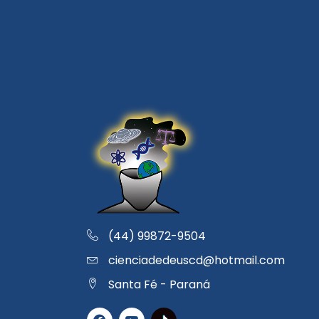
(44) 99872-9504
cienciadedeuscd@hotmail.com
Santa Fé - Paraná