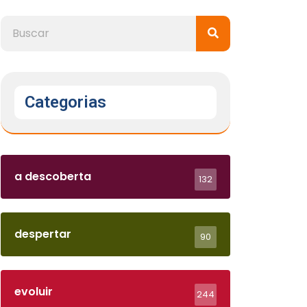
Categorias
a descoberta
132
despertar
90
evoluir
244